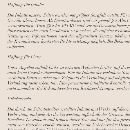
Werbung und Informationsmaterialien wird hiermit ausdrücklich wider
Haftung für Inhalte
im Falle der unverlangten Zusendung von Werbeinformationen, etw
Die Inhalte unserer Seiten wurden mit größter Sorgfalt erstellt. Für 
Impressum vom
Impressum Generator
der
Kanzlei Hasselbach, Bonn
Gewähr übernehmen. Als Diensteanbieter sind wir gemäß § 7 Abs.1 T
verantwortlich. Nach §§ 8 bis 10 TMG sind wir als Diensteanbieter je
überwachen oder nach Umständen zu forschen, die auf eine rechtswid
Nutzung von Informationen nach den allgemeinen Gesetzen bleiben hi
der Kenntnis einer konkreten Rechtsverletzung möglich. Bei Bekann
entfernen.
Haftung für Links
Unser Angebot enthält Links zu externen Webseiten Dritter, auf dere
auch keine Gewähr übernehmen. Für die Inhalte der verlinkten Seiten 
verlinkten Seiten wurden zum Zeitpunkt der Verlinkung auf möglich
Verlinkung nicht erkennbar. Eine permanente inhaltliche Kontrolle d
nicht zumutbar. Bei Bekanntwerden von Rechtsverletzungen werden 
Urheberrecht
Die durch die Seitenbetreiber erstellten Inhalte und Werke auf diese
Verbreitung und jede Art der Verwertung außerhalb der Grenzen des
Erstellers. Downloads und Kopien dieser Seite sind nur für den privat
nicht vom Betreiber erstellt wurden, werden die Urheberrechte Dritter