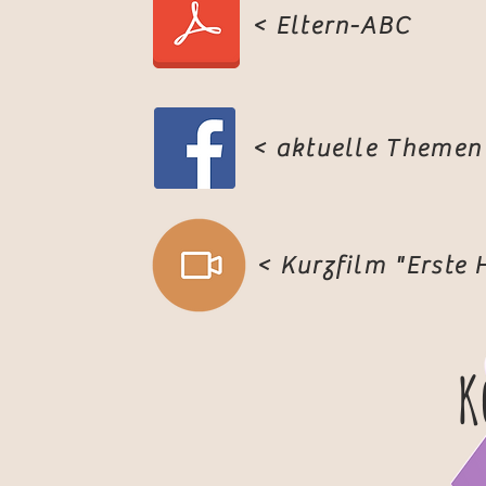
< Eltern-ABC
< aktuelle Themen
Senden
< Kurzfilm "Erste H
Im
K
Angaben gemäß § 5 TMG
Nicola Schmale
Schopenhauerstraße 25
95447 Bayreuth