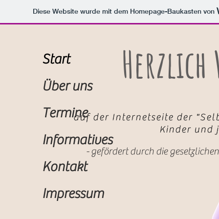
Diese Website wurde mit dem Homepage-Baukasten von
Herzlic
Start
Über uns
Termine
auf der Internetseite der "Se
auf der Internetseite der "Se
Kinder und 
Kinder und 
Informatives
- gefördert durch die gesetzlich
Kontakt
Impressum